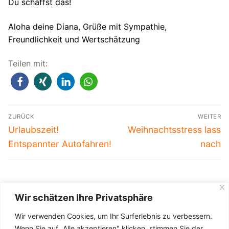
Du schaffst das!
Aloha deine Diana, Grüße mit Sympathie,
Freundlichkeit und Wertschätzung
Teilen mit:
Beitragsnavigation
ZURÜCK
WEITER
Vorheriger
Nächster
Urlaubszeit!
Weihnachtsstress lass
Beitrag:
Beitrag:
Entspannter Autofahren!
nach
Wir schätzen Ihre Privatsphäre
Impressum
-
Haftungsausschluss
-
Wir verwenden Cookies, um Ihr Surferlebnis zu verbessern.
Datenschutzerklärung
Wenn Sie auf „Alle akzeptieren" klicken, stimmen Sie der