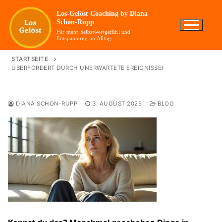
Zum
Los-Gelöst Coaching by Diana
Inhalt
Schon-Rupp
springen
Für mehr Selbstwertgefühl und
Entspannung im Alltag.
STARTSEITE
ÜBERFORDERT DURCH UNERWARTETE EREIGNISSE!
DIANA SCHON-RUPP
3. AUGUST 2025
BLOG