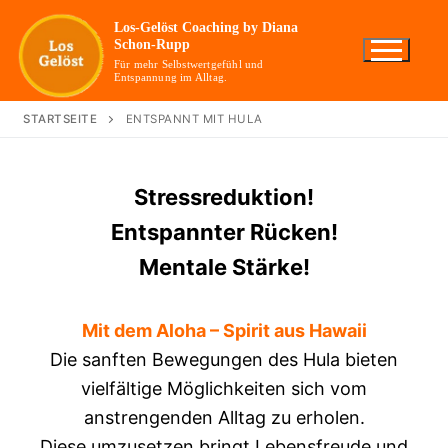
Zum
Los-Gelöst Coaching by Diana
Inhalt
Schon-Rupp
springen
Für mehr Selbstwertgefühl und
Entspannung im Alltag.
STARTSEITE
ENTSPANNT MIT HULA
Stressreduktion!
Entspannter Rücken!
Mentale Stärke!
M
it dem Aloha – Spirit aus Hawaii
Die sanften Bewegungen des Hula bieten
vielfältige Möglichkeiten sich vom
anstrengenden Alltag zu erholen.
Diese umzusetzen bringt Lebensfreude und